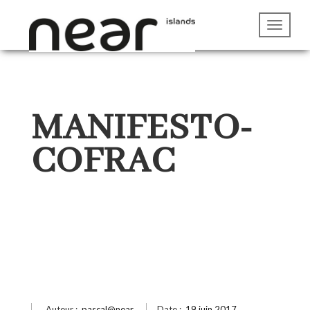
MANIFESTO-
COFRAC
Auteur :
pascal@near
Date :
19 juin 2017